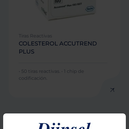
Tiras Reactivas
COLESTEROL ACCUTREND
PLUS
• 50 tiras reactivas. • 1 chip de
codificación.