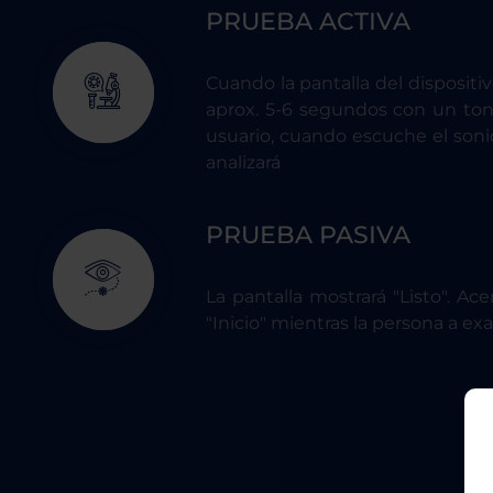
PRUEBA ACTIVA
Cuando la pantalla del dispositi
aprox. 5-6 segundos con un ton
usuario, cuando escuche el sonid
analizará
PRUEBA PASIVA
La pantalla mostrará "Listo". A
"Inicio" mientras la persona a exa