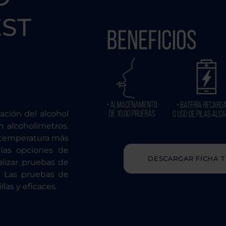
ST
ción del alcohol
n alcoholímetros.
 temperatura más
rias opciones de
DESCARGAR FICHA T
alizar pruebas de
 Las pruebas de
las y eficaces.