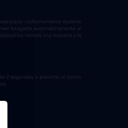
la para soplar uniformemente durante
mara fotografía automáticamente al
 dispositivo tomará una muestra y la
ante 2 segundos o presione el botón
is.