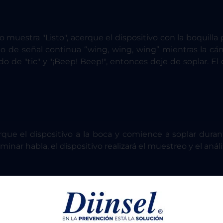
vo muestra "Listo", acerque el dispositivo con la boquil
o de señal continua “wing, wing, wing” mientras la cá
o de "tic" y "¡Beep! Beep!", entonces deje de soplar. El
cerque el dispositivo a la boca y comience a soplar dur
minar habla, el dispositivo realizará el muestreo y el anális