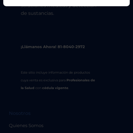
soluciones médicas y detección
de sustancias.
¡Llámanos Ahora! 81-8040-2972
Este sitio incluye información de productos
cuya venta es exclusiva para
Profesionales de
la Salud
con
cédula vigente
.
Nosotros
Quienes Somos